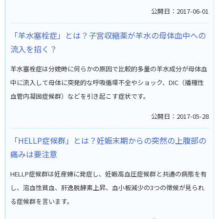
公開日：2017-06-01
「羊水塞栓症」とは？子宮収縮薬が羊水の母体血中への
流入を招く？
羊水塞栓症は分娩時に何らかの原因で比較的多量の羊水成分が母体血
中に流入して母体に突発的な呼吸循環不全やショック、DIC（播種性
血管内凝固症候群）などを引き起こす症状です。
公開日：2017-05-28
「HELLP症候群」とは？妊娠末期からの突然の上腹部の
痛みは要注意
HELLP症候群は妊産婦に発症し、妊娠高血圧症候群と共通の病態を有
し、溶血性貧血、肝逸脱酵素上昇、血小板減少の3つの徴候が見られ
る症候群を言います。