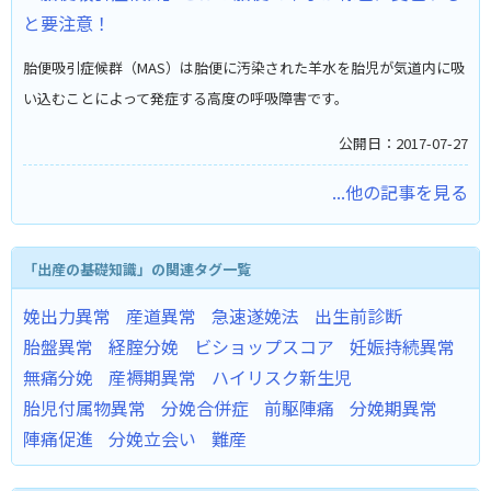
と要注意！
胎便吸引症候群（MAS）は胎便に汚染された羊水を胎児が気道内に吸
い込むことによって発症する高度の呼吸障害です。
公開日：2017-07-27
...他の記事を見る
「出産の基礎知識」の関連タグ一覧
娩出力異常
産道異常
急速遂娩法
出生前診断
胎盤異常
経腟分娩
ビショップスコア
妊娠持続異常
無痛分娩
産褥期異常
ハイリスク新生児
胎児付属物異常
分娩合併症
前駆陣痛
分娩期異常
陣痛促進
分娩立会い
難産