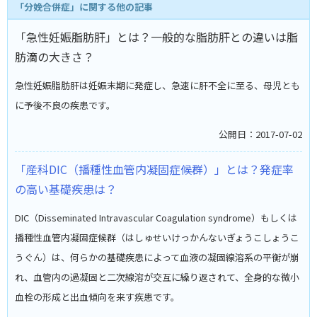
「分娩合併症」に関する他の記事
「急性妊娠脂肪肝」とは？一般的な脂肪肝との違いは脂
肪滴の大きさ？
急性妊娠脂肪肝は妊娠末期に発症し、急速に肝不全に至る、母児とも
に予後不良の疾患です。
公開日：2017-07-02
「産科DIC（播種性血管内凝固症候群）」とは？発症率
の高い基礎疾患は？
DIC（Disseminated Intravascular Coagulation syndrome）もしくは
播種性血管内凝固症候群（はしゅせいけっかんないぎょうこしょうこ
うぐん）は、何らかの基礎疾患によって血液の凝固線溶系の平衡が崩
れ、血管内の過凝固と二次線溶が交互に繰り返されて、全身的な微小
血栓の形成と出血傾向を来す疾患です。