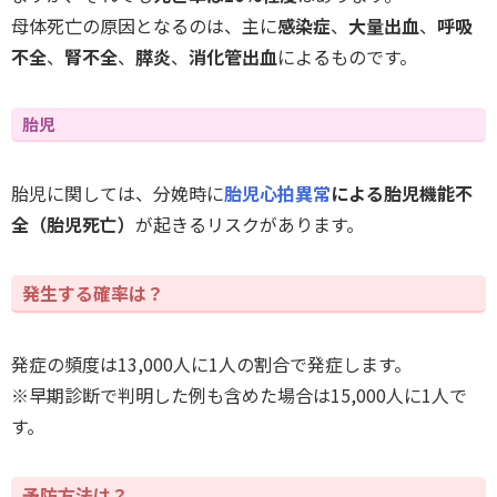
母体死亡の原因となるのは、主に
感染症
、
大量出血
、
呼吸
不全
、
腎不全
、
膵炎
、
消化管出血
によるものです。
胎児
胎児に関しては、分娩時に
胎児心拍異常
による胎児機能不
全（胎児死亡）
が起きるリスクがあります。
発生する確率は？
発症の頻度は13,000人に1人の割合で発症します。
※早期診断で判明した例も含めた場合は15,000人に1人で
す。
予防方法は？