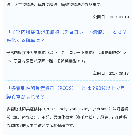
法、人工授精法、体外受精法、顕微授精法があります。
公開日：2017-09-18
「子宮内膜症性卵巣嚢胞（チョコレート嚢胞）」とは？
癌化する確率は？
子宮内膜症性卵巣嚢胞（以下、チョコレート嚢胞）は卵巣嚢胞の1つ
で、子宮内膜症が原因で起こる卵巣嚢胞です。
公開日：2017-09-17
「多嚢胞性卵巣症候群（PCOS）」とは？90%以上で月
経異常が現れる？
多嚢胞性卵巣症候群（PCOS：polycystic ovary syndrome）は月経異
常（無月経など）、不妊、男性化徴候（多毛など）、肥満、両側卵巣
の嚢胞状肥大を主徴とする症候群です。