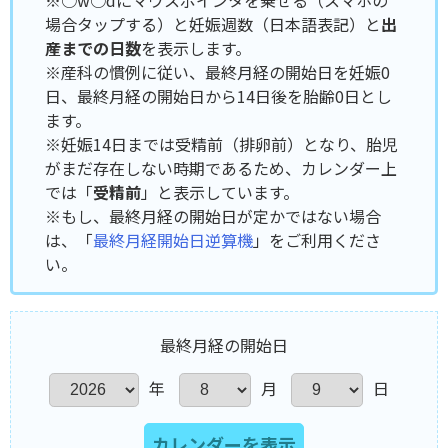
※○w○dにマウスポインタを乗せる（スマホの
場合タップする）と妊娠週数（日本語表記）と
出
産までの日数
を表示します。
※産科の慣例に従い、最終月経の開始日を妊娠0
日、最終月経の開始日から14日後を胎齢0日とし
ます。
※妊娠14日までは受精前（排卵前）となり、胎児
がまだ存在しない時期であるため、カレンダー上
では「
受精前
」と表示しています。
※もし、最終月経の開始日が定かではない場合
は、「
最終月経開始日逆算機
」をご利用くださ
い。
最終月経の開始日
年
月
日