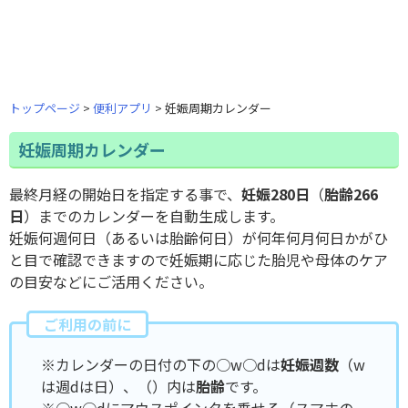
トップページ
便利アプリ
妊娠周期カレンダー
妊娠周期カレンダー
最終月経の開始日を指定する事で、
妊娠280日
（
胎齢266
日
）までのカレンダーを自動生成します。
妊娠何週何日（あるいは胎齢何日）が何年何月何日かがひ
と目で確認できますので妊娠期に応じた胎児や母体のケア
の目安などにご活用ください。
ご利用の前に
※カレンダーの日付の下の○w○dは
妊娠週数
（w
は週dは日）、（）内は
胎齢
です。