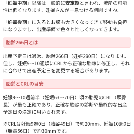
「
妊娠中期
」以降は一般的に
安定期
と言われ、流産の可能
性は低くなります。妊婦さんが一息つける期間ですね。
「
妊娠後期
」に入るとお腹も大きくなってきて移動も負担
になりますし、出産準備で色々と忙しくなってきます。
胎齢266日とは
出産予定日は通常、胎齢266日（妊娠280日）になります。
但し、妊娠9〜10週頃にCRLから正確な胎齢に修正し、それ
に合わせて出産予定日を変更する場合があります。
胎齢とCRLの目安
妊娠9〜10週前半（妊娠63〜70日）頃の胎児のCRL（頭臀
長）が最も正確であり、正確な胎齢の診断や最終的な出産
予定日の決定に用いられます。
※CRLは妊娠9週0日（胎齢49日）で約20mm、妊娠10週0日
（胎齢56日）で約30mmです。