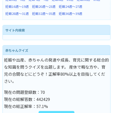
妊娠16週～19週
妊娠20週～23週
妊娠24週～27週
妊娠28週～31週
妊娠32週～35週
妊娠36週～39週
サイト内検索
赤ちゃんクイズ
妊娠や出産、赤ちゃんの発達や成長、育児に関する総合的
な知識を問うクイズを出題します。 産休で暇な方や、育
児の合間などにどうぞ！正解率80%以上を目指してくだ
さい。
現在の問題登録数：
70
現在の総解答数：
442429
現在の総正解率：
57.1%