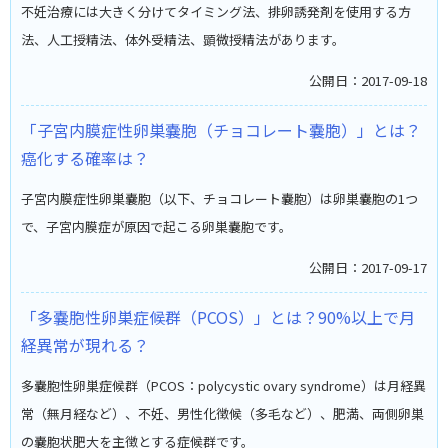
不妊治療には大きく分けてタイミング法、排卵誘発剤を使用する方
法、人工授精法、体外受精法、顕微授精法があります。
公開日：2017-09-18
「子宮内膜症性卵巣嚢胞（チョコレート嚢胞）」とは？
癌化する確率は？
子宮内膜症性卵巣嚢胞（以下、チョコレート嚢胞）は卵巣嚢胞の1つ
で、子宮内膜症が原因で起こる卵巣嚢胞です。
公開日：2017-09-17
「多嚢胞性卵巣症候群（PCOS）」とは？90%以上で月
経異常が現れる？
多嚢胞性卵巣症候群（PCOS：polycystic ovary syndrome）は月経異
常（無月経など）、不妊、男性化徴候（多毛など）、肥満、両側卵巣
の嚢胞状肥大を主徴とする症候群です。