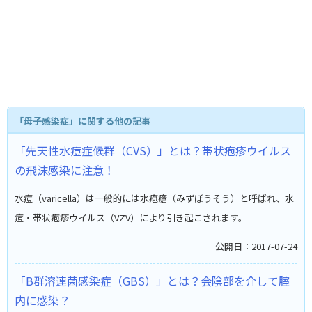
「母子感染症」に関する他の記事
「先天性水痘症候群（CVS）」とは？帯状疱疹ウイルス
の飛沫感染に注意！
水痘（varicella）は一般的には水疱瘡（みずぼうそう）と呼ばれ、水
痘・帯状疱疹ウイルス（VZV）により引き起こされます。
公開日：2017-07-24
「B群溶連菌感染症（GBS）」とは？会陰部を介して腟
内に感染？