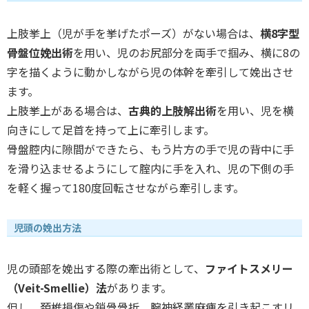
上肢挙上（児が手を挙げたポーズ）がない場合は、
横8字型
骨盤位娩出術
を用い、児のお尻部分を両手で掴み、横に8の
字を描くように動かしながら児の体幹を牽引して娩出させ
ます。
上肢挙上がある場合は、
古典的上肢解出術
を用い、児を横
向きにして足首を持って上に牽引します。
骨盤腔内に隙間ができたら、もう片方の手で児の背中に手
を滑り込ませるようにして腟内に手を入れ、児の下側の手
を軽く握って180度回転させながら牽引します。
児頭の娩出方法
児の頭部を娩出する際の牽出術として、
ファイトスメリー
（Veit-Smellie）法
があります。
但し、頚椎損傷や鎖骨骨折、腕神経叢麻痺を引き起こすリ