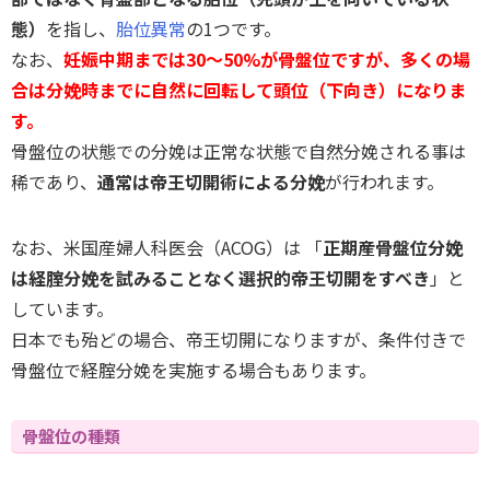
態）
を指し、
胎位異常
の1つです。
なお、
妊娠中期までは30～50%が骨盤位ですが、多くの場
合は分娩時までに自然に回転して頭位（下向き）になりま
す。
骨盤位の状態での分娩は正常な状態で自然分娩される事は
稀であり、
通常は帝王切開術による分娩
が行われます。
なお、米国産婦人科医会（ACOG）は 「
正期産骨盤位分娩
は経腟分娩を試みることなく選択的帝王切開をすべき
」と
しています。
日本でも殆どの場合、帝王切開になりますが、条件付きで
骨盤位で経腟分娩を実施する場合もあります。
骨盤位の種類