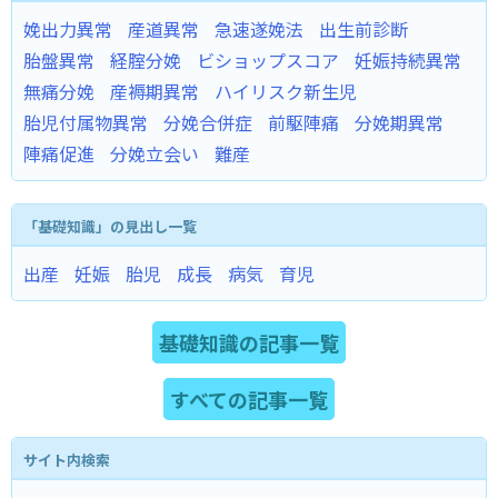
娩出力異常
産道異常
急速遂娩法
出生前診断
胎盤異常
経腟分娩
ビショップスコア
妊娠持続異常
無痛分娩
産褥期異常
ハイリスク新生児
胎児付属物異常
分娩合併症
前駆陣痛
分娩期異常
陣痛促進
分娩立会い
難産
「基礎知識」の見出し一覧
出産
妊娠
胎児
成長
病気
育児
基礎知識の記事一覧
すべての記事一覧
サイト内検索