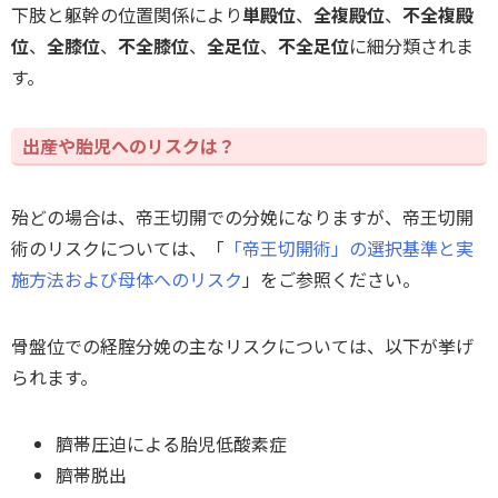
下肢と躯幹の位置関係により
単殿位
、
全複殿位
、
不全複殿
位
、
全膝位
、
不全膝位
、
全足位
、
不全足位
に細分類されま
す。
出産や胎児へのリスクは？
殆どの場合は、帝王切開での分娩になりますが、帝王切開
術のリスクについては、「
「帝王切開術」の選択基準と実
施方法および母体へのリスク
」をご参照ください。
骨盤位での経腟分娩の主なリスクについては、以下が挙げ
られます。
臍帯圧迫による胎児低酸素症
臍帯脱出