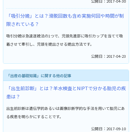
公開日：2017-04-30
「吸引分娩」とは？滑脱回数も含め実施何回や時間が制
限されている？
吸引分娩は急速遂娩法の1つで、児頭先進部に吸引カップを当てて吸
着させて牽引し、児頭を娩出させる娩出方法です。
公開日：2017-04-23
「出産の基礎知識」に関する他の記事
「出生前診断」とは？羊水検査とNIPTで分かる胎児の疾
患は？
出生前診断は遺伝学的あるいは画像診断学的な手法を用いて胎児にあ
る疾患を明らかにすることです。
公開日：2017-09-10