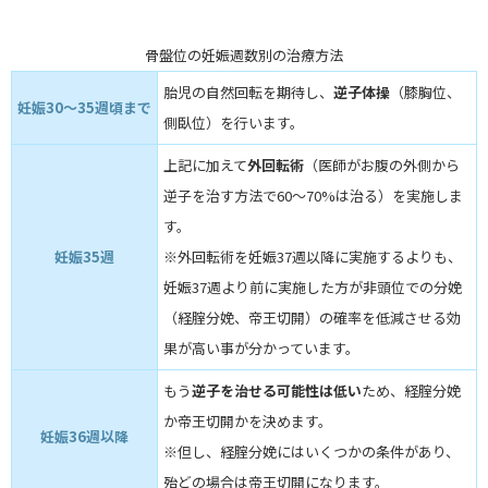
骨盤位の妊娠週数別の治療方法
胎児の自然回転を期待し、
逆子体操
（膝胸位、
妊娠30～35週頃まで
側臥位）を行います。
上記に加えて
外回転術
（医師がお腹の外側から
逆子を治す方法で60～70%は治る）を実施しま
す。
妊娠35週
※外回転術を妊娠37週以降に実施するよりも、
妊娠37週より前に実施した方が非頭位での分娩
（経腟分娩、帝王切開）の確率を低減させる効
果が高い事が分かっています。
もう
逆子を治せる可能性は低い
ため、経腟分娩
か帝王切開かを決めます。
妊娠36週以降
※但し、経腟分娩にはいくつかの条件があり、
殆どの場合は帝王切開になります。