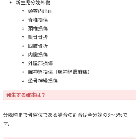
新生児分娩外傷
頭蓋内出血
脊椎損傷
頚椎損傷
鎖骨骨折
四肢骨折
内臓損傷
外陰部損傷
腕神経損傷（腕神経叢麻痺）
坐骨神経損傷
発生する確率は？
分娩時まで骨盤位である場合の割合は全分娩の3～5%で
す。