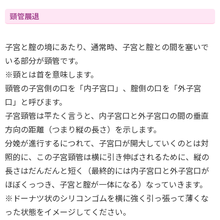
頸管展退
子宮と腟の境にあたり、通常時、子宮と腟との間を塞いで
いる部分が頸管です。
※頸とは首を意味します。
頸管の子宮側の口を「内子宮口」、腟側の口を「外子宮
口」と呼びます。
子宮頸管は平たく言うと、内子宮口と外子宮口の間の垂直
方向の距離（つまり縦の長さ）を示します。
分娩が進行するにつれて、子宮口が開大していくのとは対
照的に、この子宮頸管は横に引き伸ばされるために、縦の
長さはだんだんと短く（最終的には内子宮口と外子宮口が
ほぼくっつき、子宮と腟が一体になる）なっていきます。
※ドーナツ状のシリコンゴムを横に強く引っ張って薄くな
った状態をイメージしてください。