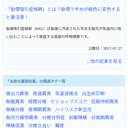
「胎便吸引症候群」とは？胎便で羊水が緑色に変色する
と要注意！
胎便吸引症候群（MAS）は胎便に汚染された羊水を胎児が気道内に吸
い込むことによって発症する高度の呼吸障害です。
公開日：2017-07-27
...他の記事を見る
「出産の基礎知識」の関連タグ一覧
娩出力異常
産道異常
急速遂娩法
出生前診断
胎盤異常
経腟分娩
ビショップスコア
妊娠持続異常
無痛分娩
産褥期異常
ハイリスク新生児
胎児付属物異常
分娩合併症
前駆陣痛
分娩期異常
陣痛促進
分娩立会い
難産