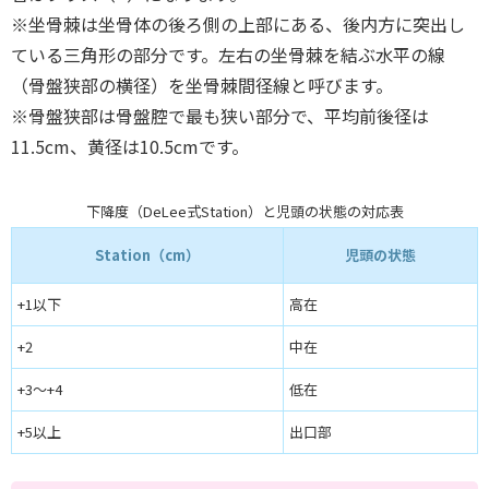
※坐骨棘は坐骨体の後ろ側の上部にある、後内方に突出し
ている三角形の部分です。左右の坐骨棘を結ぶ水平の線
（骨盤狭部の横径）を坐骨棘間径線と呼びます。
※骨盤狭部は骨盤腔で最も狭い部分で、平均前後径は
11.5cm、黄径は10.5cmです。
下降度（DeLee式Station）と児頭の状態の対応表
Station（cm）
児頭の状態
+1以下
高在
+2
中在
+3～+4
低在
+5以上
出口部