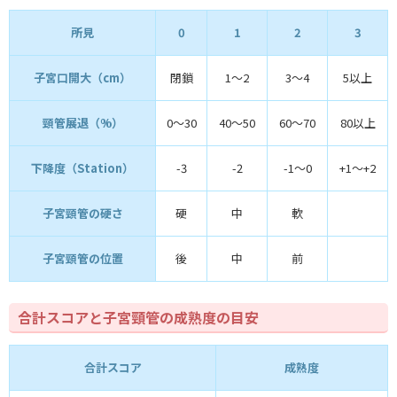
所見
0
1
2
3
子宮口開大（cm）
閉鎖
1～2
3～4
5以上
頸管展退（%）
0～30
40～50
60～70
80以上
下降度（Station）
-3
-2
-1～0
+1～+2
子宮頸管の硬さ
硬
中
軟
子宮頸管の位置
後
中
前
合計スコアと子宮頸管の成熟度の目安
合計スコア
成熟度