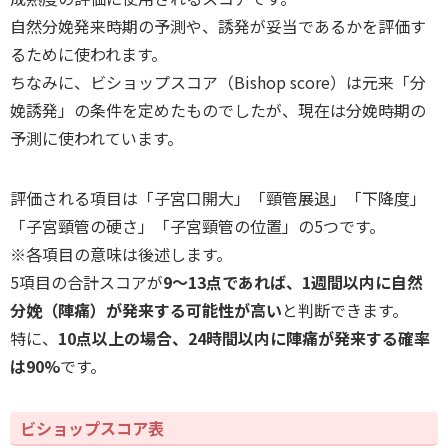
自然分娩発来時期の予測や、誘発が妥当であるかを評価す
るために使われます。
ちなみに、ビショップスコア（Bishop score）は元来「分
娩誘発」の条件を定めたものでしたが、現在は分娩時期の
予測に使われています。
評価される項目は「子宮口開大」「頸管展退」「下降度」
「子宮頸管の硬さ」「子宮頸管の位置」の5つです。
※各項目の意味は後述します。
5項目の合計スコアが
9～13点であれば、1週間以内に自然
分娩（陣痛）が発来する可能性が高い
と判断できます。
特に、
10点以上の場合、24時間以内に陣痛が発来する確率
は90%
です。
ビショップスコア表