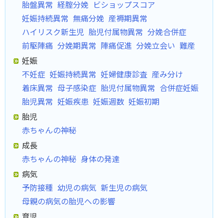
胎盤異常
経腟分娩
ビショップスコア
妊娠持続異常
無痛分娩
産褥期異常
ハイリスク新生児
胎児付属物異常
分娩合併症
前駆陣痛
分娩期異常
陣痛促進
分娩立会い
難産
妊娠
不妊症
妊娠持続異常
妊婦健康診査
産み分け
着床異常
母子感染症
胎児付属物異常
合併症妊娠
胎児異常
妊娠疾患
妊娠週数
妊娠初期
胎児
赤ちゃんの神秘
成長
赤ちゃんの神秘
身体の発達
病気
予防接種
幼児の病気
新生児の病気
母親の病気の胎児への影響
育児