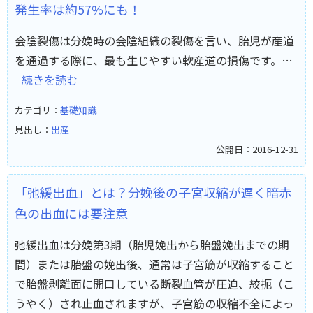
発生率は約57%にも！
会陰裂傷は分娩時の会陰組織の裂傷を言い、胎児が産道
を通過する際に、最も生じやすい軟産道の損傷です。…
続きを読む
カテゴリ：
基礎知識
見出し：
出産
公開日：2016-12-31
「弛緩出血」とは？分娩後の子宮収縮が遅く暗赤
色の出血には要注意
弛緩出血は分娩第3期（胎児娩出から胎盤娩出までの期
間）または胎盤の娩出後、通常は子宮筋が収縮すること
で胎盤剥離面に開口している断裂血管が圧迫、絞扼（こ
うやく）され止血されますが、子宮筋の収縮不全によっ