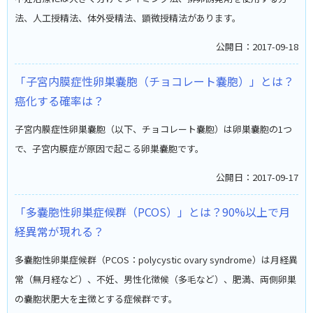
法、人工授精法、体外受精法、顕微授精法があります。
公開日：2017-09-18
「子宮内膜症性卵巣嚢胞（チョコレート嚢胞）」とは？
癌化する確率は？
子宮内膜症性卵巣嚢胞（以下、チョコレート嚢胞）は卵巣嚢胞の1つ
で、子宮内膜症が原因で起こる卵巣嚢胞です。
公開日：2017-09-17
「多嚢胞性卵巣症候群（PCOS）」とは？90%以上で月
経異常が現れる？
多嚢胞性卵巣症候群（PCOS：polycystic ovary syndrome）は月経異
常（無月経など）、不妊、男性化徴候（多毛など）、肥満、両側卵巣
の嚢胞状肥大を主徴とする症候群です。