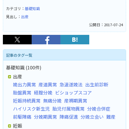
カテゴリ：
基礎知識
見出し：
出産
公開日：2017-07-24
記事のタグ一覧
基礎知識 (100件)
出産
娩出力異常
産道異常
急速遂娩法
出生前診断
胎盤異常
経腟分娩
ビショップスコア
妊娠持続異常
無痛分娩
産褥期異常
ハイリスク新生児
胎児付属物異常
分娩合併症
前駆陣痛
分娩期異常
陣痛促進
分娩立会い
難産
妊娠