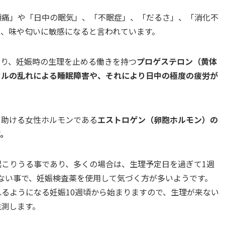
頭痛」や「日中の眠気」、「不眠症」、「だるさ」、「消化不
り、味や匂いに敏感になると言われています。
たり、妊娠時の生理を止める働きを持つ
プロゲステロン（黄体
クルの乱れによる睡眠障害や、それにより日中の極度の疲労が
を助ける女性ホルモンである
エストロゲン（卵胞ホルモン）の
す。
こりうる事であり、多くの場合は、生理予定日を過ぎて1週
ない事で、妊娠検査薬を使用して気づく方が多いようです。
るようになる妊娠10週頃から始まりますので、生理が来ない
推測します。