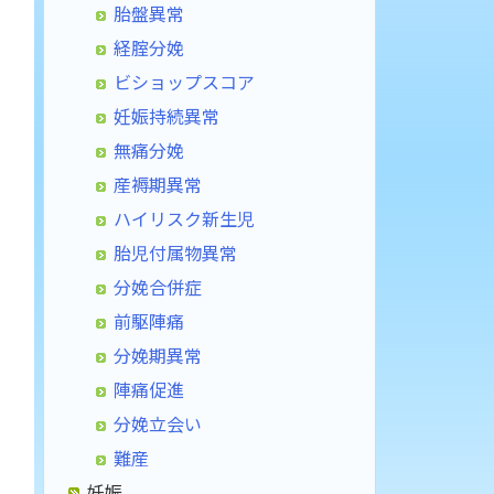
胎盤異常
経腟分娩
ビショップスコア
妊娠持続異常
無痛分娩
産褥期異常
ハイリスク新生児
胎児付属物異常
分娩合併症
前駆陣痛
分娩期異常
陣痛促進
分娩立会い
難産
妊娠