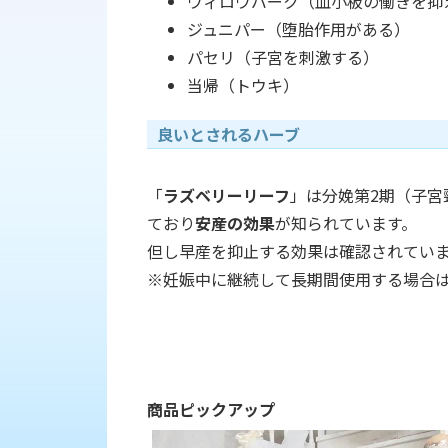
ウィロウバーク（血小板の働きを抑
ジュニパー（堕胎作用がある）
パセリ（子宮を刺激する）
当帰（トウキ）
良いとされるハーブ
「
ラズベリーリーフ
」は分娩第2期（子宮
ており
安産の効果
が知られています。
但し早産を抑止する効果は確認されてい
※妊娠中に継続して長期間使用する場合
商品ピックアップ