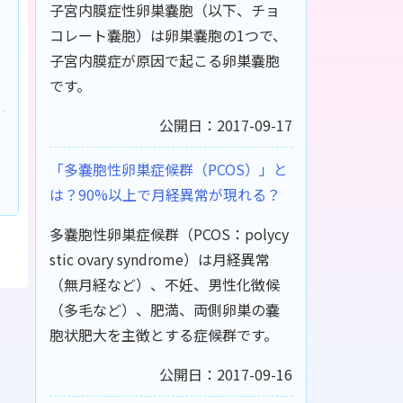
子宮内膜症性卵巣嚢胞（以下、チョ
コレート嚢胞）は卵巣嚢胞の1つで、
子宮内膜症が原因で起こる卵巣嚢胞
です。
公開日：2017-09-17
「多嚢胞性卵巣症候群（PCOS）」と
は？90%以上で月経異常が現れる？
多嚢胞性卵巣症候群（PCOS：polycy
stic ovary syndrome）は月経異常
（無月経など）、不妊、男性化徴候
（多毛など）、肥満、両側卵巣の嚢
胞状肥大を主徴とする症候群です。
公開日：2017-09-16