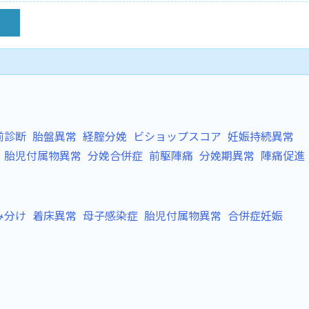
前診断
胎盤異常
経腟分娩
ビショップスコア
妊娠持続異常
胎児付属物異常
分娩合併症
前駆陣痛
分娩期異常
陣痛促進
み分け
着床異常
母子感染症
胎児付属物異常
合併症妊娠