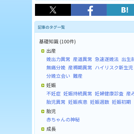
記事のタグ一覧
基礎知識 (100件)
出産
娩出力異常
産道異常
急速遂娩法
出生
無痛分娩
産褥期異常
ハイリスク新生児
分娩立会い
難産
妊娠
不妊症
妊娠持続異常
妊婦健康診査
産
胎児異常
妊娠疾患
妊娠週数
妊娠初期
胎児
赤ちゃんの神秘
成長