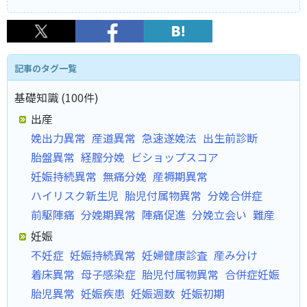
記事のタグ一覧
基礎知識 (100件)
出産
娩出力異常
産道異常
急速遂娩法
出生前診断
胎盤異常
経腟分娩
ビショップスコア
妊娠持続異常
無痛分娩
産褥期異常
ハイリスク新生児
胎児付属物異常
分娩合併症
前駆陣痛
分娩期異常
陣痛促進
分娩立会い
難産
妊娠
不妊症
妊娠持続異常
妊婦健康診査
産み分け
着床異常
母子感染症
胎児付属物異常
合併症妊娠
胎児異常
妊娠疾患
妊娠週数
妊娠初期