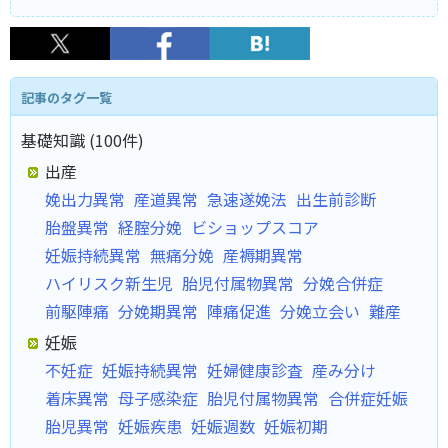
記事のタグ一覧
基礎知識 (100件)
出産
娩出力異常
産道異常
急速遂娩法
出生前診断
胎盤異常
経腟分娩
ビショップスコア
妊娠持続異常
無痛分娩
産褥期異常
ハイリスク新生児
胎児付属物異常
分娩合併症
前駆陣痛
分娩期異常
陣痛促進
分娩立会い
難産
妊娠
不妊症
妊娠持続異常
妊婦健康診査
産み分け
着床異常
母子感染症
胎児付属物異常
合併症妊娠
胎児異常
妊娠疾患
妊娠週数
妊娠初期