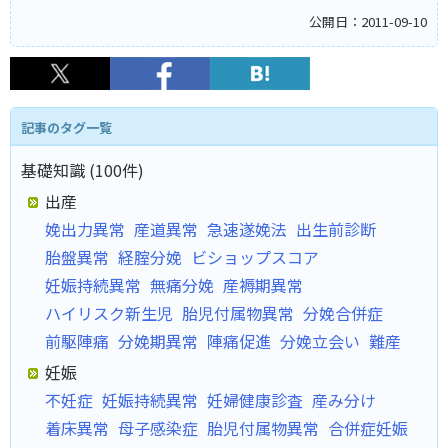
公開日：2011-09-10
記事のタグ一覧
基礎知識 (100件)
出産
娩出力異常
産道異常
急速遂娩法
出生前診断
胎盤異常
経腟分娩
ビショップスコア
妊娠持続異常
無痛分娩
産褥期異常
ハイリスク新生児
胎児付属物異常
分娩合併症
前駆陣痛
分娩期異常
陣痛促進
分娩立会い
難産
妊娠
不妊症
妊娠持続異常
妊婦健康診査
産み分け
着床異常
母子感染症
胎児付属物異常
合併症妊娠