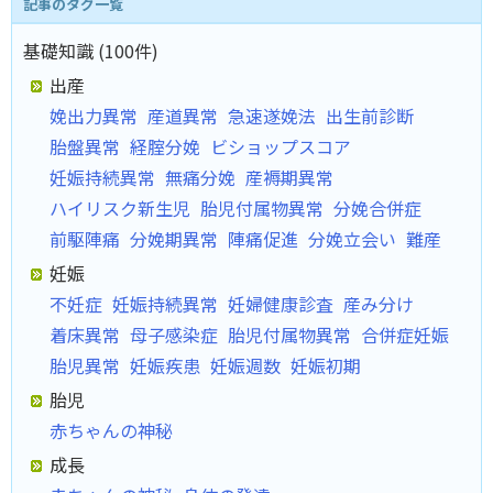
記事のタグ一覧
基礎知識 (100件)
出産
娩出力異常
産道異常
急速遂娩法
出生前診断
胎盤異常
経腟分娩
ビショップスコア
妊娠持続異常
無痛分娩
産褥期異常
ハイリスク新生児
胎児付属物異常
分娩合併症
前駆陣痛
分娩期異常
陣痛促進
分娩立会い
難産
妊娠
不妊症
妊娠持続異常
妊婦健康診査
産み分け
着床異常
母子感染症
胎児付属物異常
合併症妊娠
胎児異常
妊娠疾患
妊娠週数
妊娠初期
胎児
赤ちゃんの神秘
成長