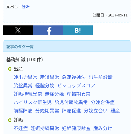
見出し：
妊娠
公開日：2017-09-11
記事のタグ一覧
基礎知識 (100件)
出産
娩出力異常
産道異常
急速遂娩法
出生前診断
胎盤異常
経腟分娩
ビショップスコア
妊娠持続異常
無痛分娩
産褥期異常
ハイリスク新生児
胎児付属物異常
分娩合併症
前駆陣痛
分娩期異常
陣痛促進
分娩立会い
難産
妊娠
不妊症
妊娠持続異常
妊婦健康診査
産み分け