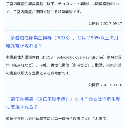
子宮内膜症性卵巣嚢胞（以下、チョコレート嚢胞）は卵巣嚢胞の1つ
で、子宮内膜症が原因で起こる卵巣嚢胞です。
公開日：2017-09-17
「多嚢胞性卵巣症候群（PCOS）」とは？90%以上で月
経異常が現れる？
多嚢胞性卵巣症候群（PCOS：polycystic ovary syndrome）は月経異
常（無月経など）、不妊、男性化徴候（多毛など）、肥満、両側卵巣
の嚢胞状肥大を主徴とする症候群です。
公開日：2017-09-16
「遺伝性疾患（遺伝子異常症）」とは？検査は全新生児
に実施される？
遺伝子疾患は染色体異常症と単一遺伝子疾患に大別されます。