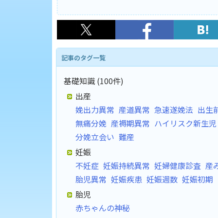
記事のタグ一覧
基礎知識 (100件)
出産
娩出力異常
産道異常
急速遂娩法
出生
無痛分娩
産褥期異常
ハイリスク新生児
分娩立会い
難産
妊娠
不妊症
妊娠持続異常
妊婦健康診査
産
胎児異常
妊娠疾患
妊娠週数
妊娠初期
胎児
赤ちゃんの神秘