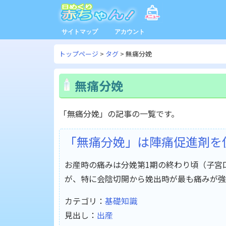
サイトマップ
アカウント
トップページ
タグ
無痛分娩
無痛分娩
「無痛分娩」の記事の一覧です。
「無痛分娩」は陣痛促進剤を
お産時の痛みは分娩第1期の終わり頃（子宮
が、特に会陰切開から娩出時が最も痛みが強
カテゴリ：
基礎知識
見出し：
出産