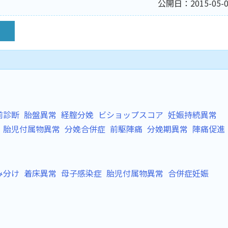
公開日：2015-05-0
前診断
胎盤異常
経腟分娩
ビショップスコア
妊娠持続異常
胎児付属物異常
分娩合併症
前駆陣痛
分娩期異常
陣痛促進
み分け
着床異常
母子感染症
胎児付属物異常
合併症妊娠