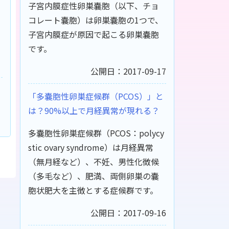
子宮内膜症性卵巣嚢胞（以下、チョ
コレート嚢胞）は卵巣嚢胞の1つで、
子宮内膜症が原因で起こる卵巣嚢胞
です。
公開日：2017-09-17
「多嚢胞性卵巣症候群（PCOS）」と
は？90%以上で月経異常が現れる？
多嚢胞性卵巣症候群（PCOS：polycy
stic ovary syndrome）は月経異常
（無月経など）、不妊、男性化徴候
（多毛など）、肥満、両側卵巣の嚢
胞状肥大を主徴とする症候群です。
公開日：2017-09-16