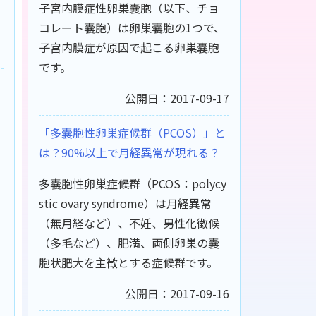
子宮内膜症性卵巣嚢胞（以下、チョ
コレート嚢胞）は卵巣嚢胞の1つで、
子宮内膜症が原因で起こる卵巣嚢胞
です。
公開日：2017-09-17
「多嚢胞性卵巣症候群（PCOS）」と
は？90%以上で月経異常が現れる？
多嚢胞性卵巣症候群（PCOS：polycy
stic ovary syndrome）は月経異常
（無月経など）、不妊、男性化徴候
（多毛など）、肥満、両側卵巣の嚢
胞状肥大を主徴とする症候群です。
公開日：2017-09-16