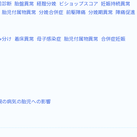
前診断
胎盤異常
経腟分娩
ビショップスコア
妊娠持続異常
胎児付属物異常
分娩合併症
前駆陣痛
分娩期異常
陣痛促進
み分け
着床異常
母子感染症
胎児付属物異常
合併症妊娠
親の病気の胎児への影響