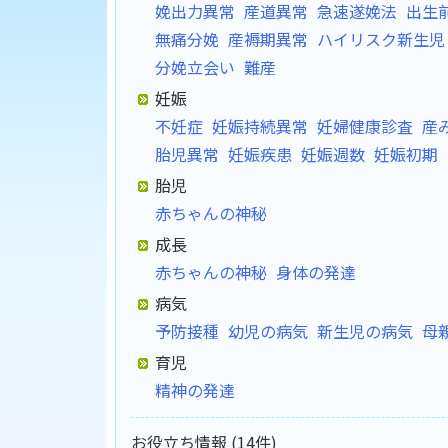
娩出力異常
産道異常
急速遂娩法
出生
無痛分娩
産褥期異常
ハイリスク新生児
分娩立会い
難産
妊娠
不妊症
妊娠持続異常
妊婦健康診査
産
胎児異常
妊娠疾患
妊娠週数
妊娠初期
胎児
赤ちゃんの神秘
成長
赤ちゃんの神秘
身体の発達
病気
予防接種
幼児の病気
新生児の病気
母
育児
精神の発達
お役立ち情報 (14件)