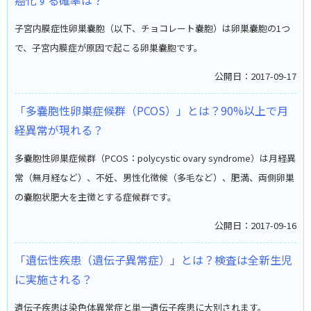
癌化する確率は？
子宮内膜症性卵巣嚢胞（以下、チョコレート嚢胞）は卵巣嚢胞の1つ
で、子宮内膜症が原因で起こる卵巣嚢胞です。
公開日：2017-09-17
「多嚢胞性卵巣症候群（PCOS）」とは？90%以上で月
経異常が現れる？
多嚢胞性卵巣症候群（PCOS：polycystic ovary syndrome）は月経異
常（無月経など）、不妊、男性化徴候（多毛など）、肥満、両側卵巣
の嚢胞状肥大を主徴とする症候群です。
公開日：2017-09-16
「遺伝性疾患（遺伝子異常症）」とは？検査は全新生児
に実施される？
遺伝子疾患は染色体異常症と単一遺伝子疾患に大別されます。