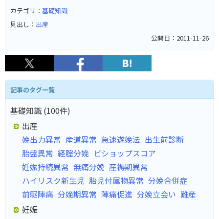
カテゴリ：
基礎知識
見出し：
出産
公開日：2011-11-26
記事のタグ一覧
基礎知識 (100件)
出産
娩出力異常
産道異常
急速遂娩法
出生前診断
胎盤異常
経腟分娩
ビショップスコア
妊娠持続異常
無痛分娩
産褥期異常
ハイリスク新生児
胎児付属物異常
分娩合併症
前駆陣痛
分娩期異常
陣痛促進
分娩立会い
難産
妊娠