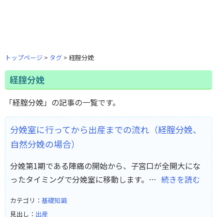
トップページ
タグ
経腟分娩
経腟分娩
「経腟分娩」の記事の一覧です。
分娩室に行ってから出産までの流れ（経腟分娩、
自然分娩の場合）
分娩第1期である陣痛の開始から、子宮口が全開大にな
ったタイミングで分娩室に移動します。…
続きを読む
カテゴリ：
基礎知識
見出し：
出産