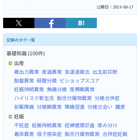
公開日：2013-08-17
記事のタグ一覧
基礎知識 (100件)
出産
娩出力異常
産道異常
急速遂娩法
出生前診断
胎盤異常
経腟分娩
ビショップスコア
妊娠持続異常
無痛分娩
産褥期異常
ハイリスク新生児
胎児付属物異常
分娩合併症
前駆陣痛
分娩期異常
陣痛促進
分娩立会い
難産
妊娠
不妊症
妊娠持続異常
妊婦健康診査
産み分け
着床異常
母子感染症
胎児付属物異常
合併症妊娠