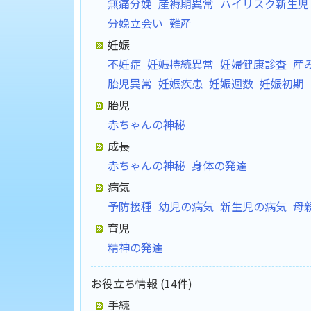
無痛分娩
産褥期異常
ハイリスク新生児
分娩立会い
難産
妊娠
不妊症
妊娠持続異常
妊婦健康診査
産
胎児異常
妊娠疾患
妊娠週数
妊娠初期
胎児
赤ちゃんの神秘
成長
赤ちゃんの神秘
身体の発達
病気
予防接種
幼児の病気
新生児の病気
母
育児
精神の発達
お役立ち情報 (14件)
手続