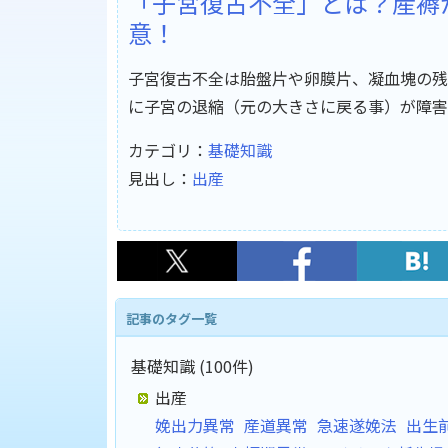
「子宮復古不全」とは？産褥
意！
子宮復古不全は胎盤片や卵膜片、凝血塊の残
に子宮の退縮（元の大きさに戻る事）が障害
カテゴリ：
基礎知識
見出し：
出産
記事のタグ一覧
基礎知識 (100件)
出産
娩出力異常
産道異常
急速遂娩法
出生