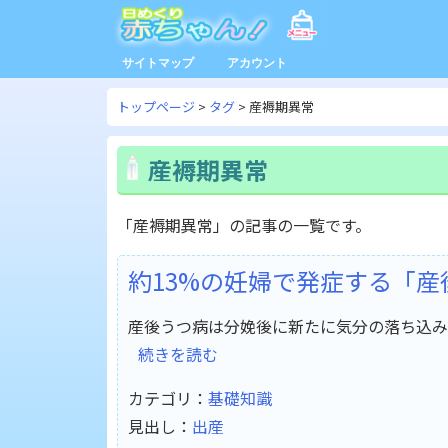
サイトマップ
アカウント
トップページ
タグ
産褥期異常
産褥期異常
「産褥期異常」の記事の一覧です。
約13%の妊婦で発症する「
産後うつ病は分娩後に新たに気分の落ち込み
続きを読む
カテゴリ：
基礎知識
見出し：
出産