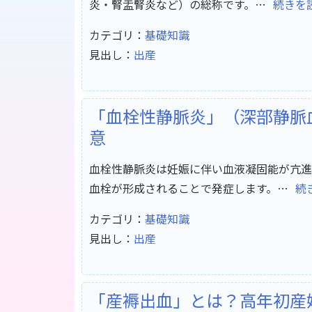
炎・腎盂腎炎など）の総称です。…
続きを
カテゴリ：
基礎知識
見出し：
出産
「血栓性静脈炎」（深部静脈
意
血栓性静脈炎は妊娠に伴い血液凝固能が亢進
血栓が形成されることで発症します。…
続
カテゴリ：
基礎知識
見出し：
出産
「産褥出血」とは？高年初産