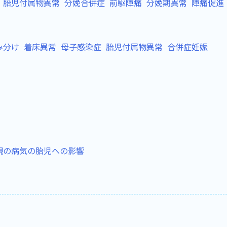
胎児付属物異常
分娩合併症
前駆陣痛
分娩期異常
陣痛促進
み分け
着床異常
母子感染症
胎児付属物異常
合併症妊娠
親の病気の胎児への影響