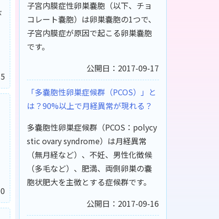
子宮内膜症性卵巣嚢胞（以下、チョ
び
コレート嚢胞）は卵巣嚢胞の1つで、
子宮内膜症が原因で起こる卵巣嚢胞
です。
公開日：2017-09-17
5
「多嚢胞性卵巣症候群（PCOS）」と
？
は？90%以上で月経異常が現れる？
多嚢胞性卵巣症候群（PCOS：polycy
stic ovary syndrome）は月経異常
（無月経など）、不妊、男性化徴候
（多毛など）、肥満、両側卵巣の嚢
胞状肥大を主徴とする症候群です。
0
公開日：2017-09-16