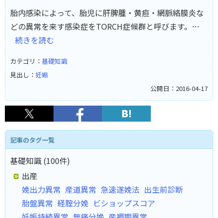
胎内感染によって、胎児に肝脾腫・黄疸・網脈絡膜炎な
どの異常を来す感染症をTORCH症候群と呼びます。…
続きを読む
カテゴリ：
基礎知識
見出し：
妊娠
公開日：2016-04-17
記事のタグ一覧
基礎知識 (100件)
出産
娩出力異常
産道異常
急速遂娩法
出生前診断
胎盤異常
経腟分娩
ビショップスコア
妊娠持続異常
無痛分娩
産褥期異常