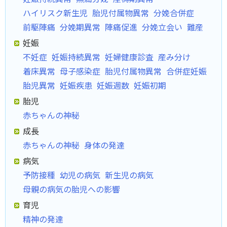
ハイリスク新生児
胎児付属物異常
分娩合併症
前駆陣痛
分娩期異常
陣痛促進
分娩立会い
難産
妊娠
不妊症
妊娠持続異常
妊婦健康診査
産み分け
着床異常
母子感染症
胎児付属物異常
合併症妊娠
胎児異常
妊娠疾患
妊娠週数
妊娠初期
胎児
赤ちゃんの神秘
成長
赤ちゃんの神秘
身体の発達
病気
予防接種
幼児の病気
新生児の病気
母親の病気の胎児への影響
育児
精神の発達