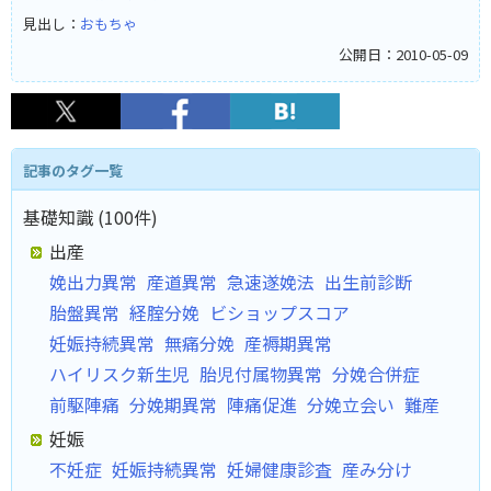
見出し：
おもちゃ
公開日：2010-05-09
記事のタグ一覧
基礎知識 (100件)
出産
娩出力異常
産道異常
急速遂娩法
出生前診断
胎盤異常
経腟分娩
ビショップスコア
妊娠持続異常
無痛分娩
産褥期異常
ハイリスク新生児
胎児付属物異常
分娩合併症
前駆陣痛
分娩期異常
陣痛促進
分娩立会い
難産
妊娠
不妊症
妊娠持続異常
妊婦健康診査
産み分け