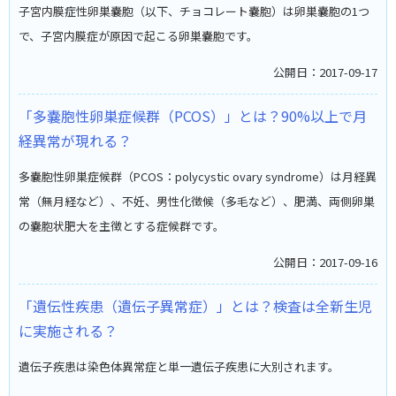
子宮内膜症性卵巣嚢胞（以下、チョコレート嚢胞）は卵巣嚢胞の1つ
で、子宮内膜症が原因で起こる卵巣嚢胞です。
公開日：2017-09-17
「多嚢胞性卵巣症候群（PCOS）」とは？90%以上で月
経異常が現れる？
多嚢胞性卵巣症候群（PCOS：polycystic ovary syndrome）は月経異
常（無月経など）、不妊、男性化徴候（多毛など）、肥満、両側卵巣
の嚢胞状肥大を主徴とする症候群です。
公開日：2017-09-16
「遺伝性疾患（遺伝子異常症）」とは？検査は全新生児
に実施される？
遺伝子疾患は染色体異常症と単一遺伝子疾患に大別されます。