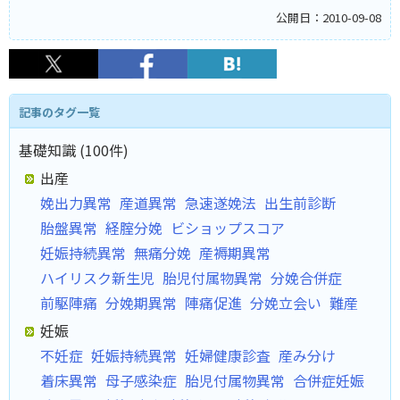
公開日：2010-09-08
記事のタグ一覧
基礎知識 (100件)
出産
娩出力異常
産道異常
急速遂娩法
出生前診断
胎盤異常
経腟分娩
ビショップスコア
妊娠持続異常
無痛分娩
産褥期異常
ハイリスク新生児
胎児付属物異常
分娩合併症
前駆陣痛
分娩期異常
陣痛促進
分娩立会い
難産
妊娠
不妊症
妊娠持続異常
妊婦健康診査
産み分け
着床異常
母子感染症
胎児付属物異常
合併症妊娠