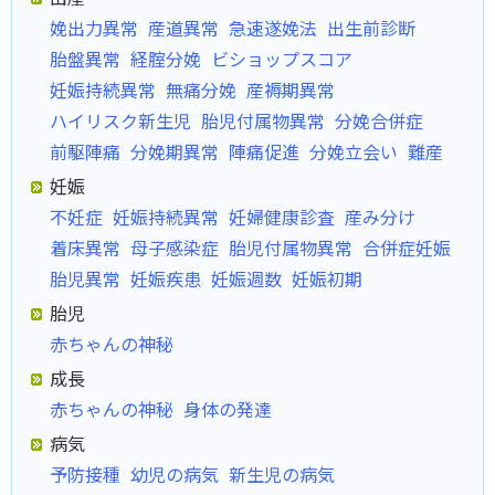
娩出力異常
産道異常
急速遂娩法
出生前診断
胎盤異常
経腟分娩
ビショップスコア
妊娠持続異常
無痛分娩
産褥期異常
ハイリスク新生児
胎児付属物異常
分娩合併症
前駆陣痛
分娩期異常
陣痛促進
分娩立会い
難産
妊娠
不妊症
妊娠持続異常
妊婦健康診査
産み分け
着床異常
母子感染症
胎児付属物異常
合併症妊娠
胎児異常
妊娠疾患
妊娠週数
妊娠初期
胎児
赤ちゃんの神秘
成長
赤ちゃんの神秘
身体の発達
病気
予防接種
幼児の病気
新生児の病気