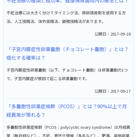
不妊治療の種類と成功率、健康保険適用内の療法とは？
不妊治療には大きく分けてタイミング法、排卵誘発剤を使用する方
法、人工授精法、体外受精法、顕微授精法があります。
公開日：2017-09-18
「子宮内膜症性卵巣嚢胞（チョコレート嚢胞）」とは？
癌化する確率は？
子宮内膜症性卵巣嚢胞（以下、チョコレート嚢胞）は卵巣嚢胞の1つ
で、子宮内膜症が原因で起こる卵巣嚢胞です。
公開日：2017-09-17
「多嚢胞性卵巣症候群（PCOS）」とは？90%以上で月
経異常が現れる？
多嚢胞性卵巣症候群（PCOS：polycystic ovary syndrome）は月経異
常（無月経など）、不妊、男性化徴候（多毛など）、肥満、両側卵巣