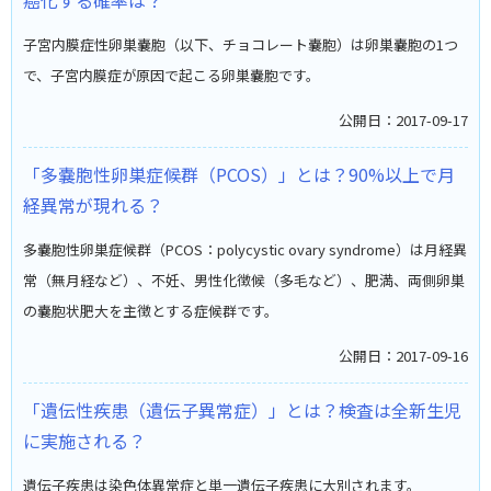
癌化する確率は？
子宮内膜症性卵巣嚢胞（以下、チョコレート嚢胞）は卵巣嚢胞の1つ
で、子宮内膜症が原因で起こる卵巣嚢胞です。
公開日：2017-09-17
「多嚢胞性卵巣症候群（PCOS）」とは？90%以上で月
経異常が現れる？
多嚢胞性卵巣症候群（PCOS：polycystic ovary syndrome）は月経異
常（無月経など）、不妊、男性化徴候（多毛など）、肥満、両側卵巣
の嚢胞状肥大を主徴とする症候群です。
公開日：2017-09-16
「遺伝性疾患（遺伝子異常症）」とは？検査は全新生児
に実施される？
遺伝子疾患は染色体異常症と単一遺伝子疾患に大別されます。