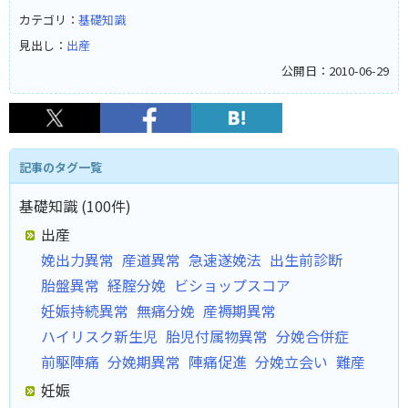
カテゴリ：
基礎知識
見出し：
出産
公開日：2010-06-29
記事のタグ一覧
基礎知識 (100件)
出産
娩出力異常
産道異常
急速遂娩法
出生前診断
胎盤異常
経腟分娩
ビショップスコア
妊娠持続異常
無痛分娩
産褥期異常
ハイリスク新生児
胎児付属物異常
分娩合併症
前駆陣痛
分娩期異常
陣痛促進
分娩立会い
難産
妊娠