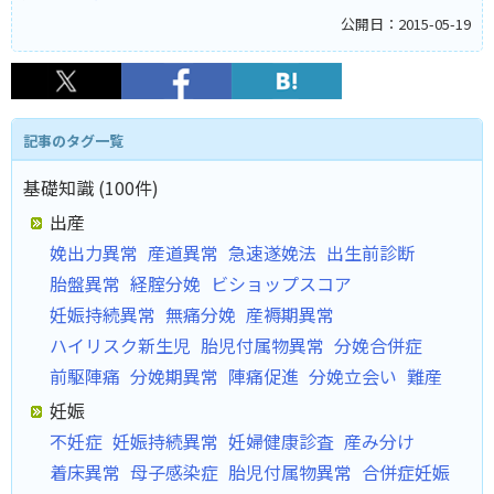
公開日：2015-05-19
記事のタグ一覧
基礎知識 (100件)
出産
娩出力異常
産道異常
急速遂娩法
出生前診断
胎盤異常
経腟分娩
ビショップスコア
妊娠持続異常
無痛分娩
産褥期異常
ハイリスク新生児
胎児付属物異常
分娩合併症
前駆陣痛
分娩期異常
陣痛促進
分娩立会い
難産
妊娠
不妊症
妊娠持続異常
妊婦健康診査
産み分け
着床異常
母子感染症
胎児付属物異常
合併症妊娠