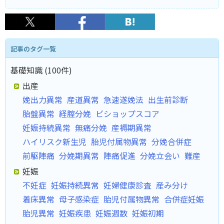
記事のタグ一覧
基礎知識 (100件)
出産
娩出力異常
産道異常
急速遂娩法
出生前診断
胎盤異常
経腟分娩
ビショップスコア
妊娠持続異常
無痛分娩
産褥期異常
ハイリスク新生児
胎児付属物異常
分娩合併症
前駆陣痛
分娩期異常
陣痛促進
分娩立会い
難産
妊娠
不妊症
妊娠持続異常
妊婦健康診査
産み分け
着床異常
母子感染症
胎児付属物異常
合併症妊娠
胎児異常
妊娠疾患
妊娠週数
妊娠初期