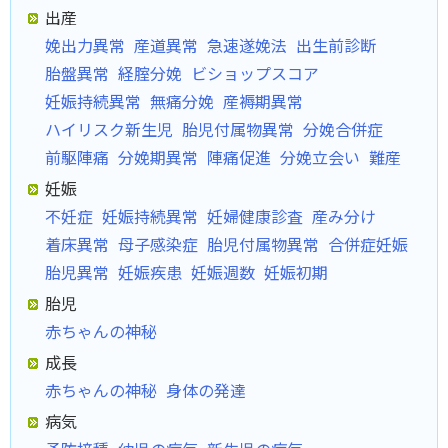
出産
娩出力異常
産道異常
急速遂娩法
出生前診断
胎盤異常
経腟分娩
ビショップスコア
妊娠持続異常
無痛分娩
産褥期異常
ハイリスク新生児
胎児付属物異常
分娩合併症
前駆陣痛
分娩期異常
陣痛促進
分娩立会い
難産
妊娠
不妊症
妊娠持続異常
妊婦健康診査
産み分け
着床異常
母子感染症
胎児付属物異常
合併症妊娠
胎児異常
妊娠疾患
妊娠週数
妊娠初期
胎児
赤ちゃんの神秘
成長
赤ちゃんの神秘
身体の発達
病気