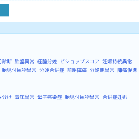
前診断
胎盤異常
経腟分娩
ビショップスコア
妊娠持続異常
胎児付属物異常
分娩合併症
前駆陣痛
分娩期異常
陣痛促進
み分け
着床異常
母子感染症
胎児付属物異常
合併症妊娠