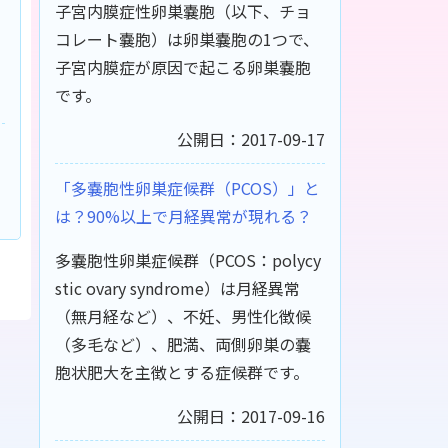
子宮内膜症性卵巣嚢胞（以下、チョ
コレート嚢胞）は卵巣嚢胞の1つで、
子宮内膜症が原因で起こる卵巣嚢胞
です。
公開日：2017-09-17
「多嚢胞性卵巣症候群（PCOS）」と
は？90%以上で月経異常が現れる？
多嚢胞性卵巣症候群（PCOS：polycy
stic ovary syndrome）は月経異常
（無月経など）、不妊、男性化徴候
（多毛など）、肥満、両側卵巣の嚢
胞状肥大を主徴とする症候群です。
公開日：2017-09-16