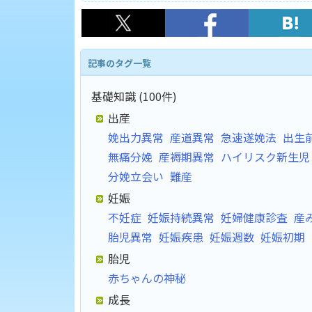
記事のタグ一覧
基礎知識 (100件)
出産
娩出力異常
産道異常
急速遂娩法
出生
無痛分娩
産褥期異常
ハイリスク新生児
分娩立会い
難産
妊娠
不妊症
妊娠持続異常
妊婦健康診査
産
胎児異常
妊娠疾患
妊娠週数
妊娠初期
胎児
赤ちゃんの神秘
成長