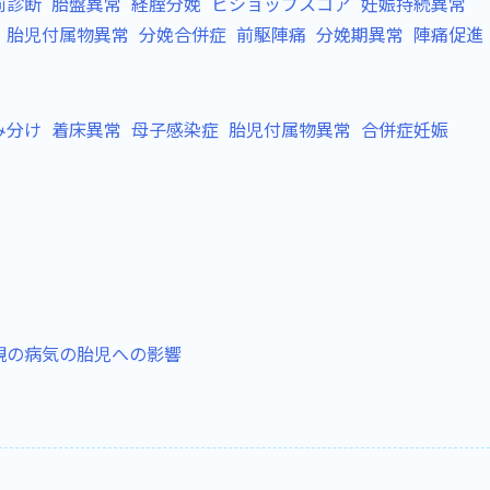
前診断
胎盤異常
経腟分娩
ビショップスコア
妊娠持続異常
胎児付属物異常
分娩合併症
前駆陣痛
分娩期異常
陣痛促進
み分け
着床異常
母子感染症
胎児付属物異常
合併症妊娠
親の病気の胎児への影響