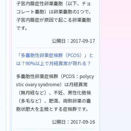
子宮内膜症性卵巣嚢胞（以下、チョ
コレート嚢胞）は卵巣嚢胞の1つで、
子宮内膜症が原因で起こる卵巣嚢胞
です。
公開日：2017-09-17
「多嚢胞性卵巣症候群（PCOS）」と
は？90%以上で月経異常が現れる？
多嚢胞性卵巣症候群（PCOS：polycy
stic ovary syndrome）は月経異常
（無月経など）、不妊、男性化徴候
（多毛など）、肥満、両側卵巣の嚢
胞状肥大を主徴とする症候群です。
公開日：2017-09-16