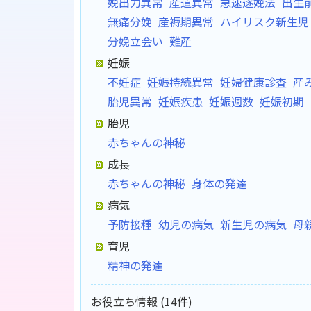
娩出力異常
産道異常
急速遂娩法
出生
無痛分娩
産褥期異常
ハイリスク新生児
分娩立会い
難産
妊娠
不妊症
妊娠持続異常
妊婦健康診査
産
胎児異常
妊娠疾患
妊娠週数
妊娠初期
胎児
赤ちゃんの神秘
成長
赤ちゃんの神秘
身体の発達
病気
予防接種
幼児の病気
新生児の病気
母
育児
精神の発達
お役立ち情報 (14件)