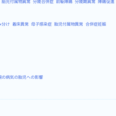
胎児付属物異常
分娩合併症
前駆陣痛
分娩期異常
陣痛促進
み分け
着床異常
母子感染症
胎児付属物異常
合併症妊娠
親の病気の胎児への影響