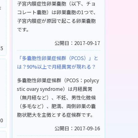
子宮内膜症性卵巣嚢胞（以下、チョ
び
コレート嚢胞）は卵巣嚢胞の1つで、
子宮内膜症が原因で起こる卵巣嚢胞
です。
公開日：2017-09-17
5
「多嚢胞性卵巣症候群（PCOS）」と
？
は？90%以上で月経異常が現れる？
多嚢胞性卵巣症候群（PCOS：polycy
stic ovary syndrome）は月経異常
（無月経など）、不妊、男性化徴候
（多毛など）、肥満、両側卵巣の嚢
胞状肥大を主徴とする症候群です。
0
公開日：2017-09-16