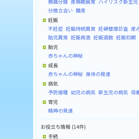
無痛分娩
産褥期異常
ハイリスク新生児
分娩立会い
難産
妊娠
不妊症
妊娠持続異常
妊婦健康診査
産
胎児異常
妊娠疾患
妊娠週数
妊娠初期
胎児
赤ちゃんの神秘
成長
赤ちゃんの神秘
身体の発達
病気
予防接種
幼児の病気
新生児の病気
母
育児
精神の発達
お役立ち情報 (14件)
手続