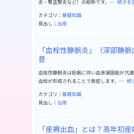
炎・腎盂腎炎など）の総称です。…
続きを
カテゴリ：
基礎知識
見出し：
出産
「血栓性静脈炎」（深部静脈
意
血栓性静脈炎は妊娠に伴い血液凝固能が亢進
血栓が形成されることで発症します。…
続
カテゴリ：
基礎知識
見出し：
出産
「産褥出血」とは？高年初産