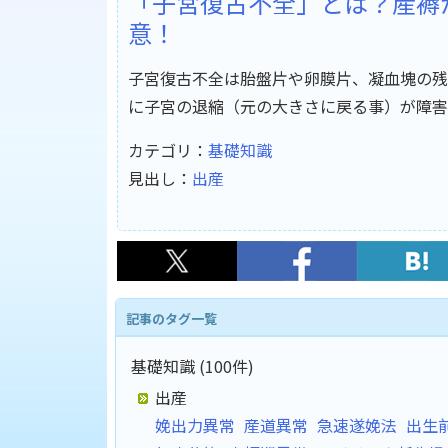
「子宮復古不全」とは？産褥
意！
子宮復古不全は胎盤片や卵膜片、凝血塊の残
に子宮の退縮（元の大きさに戻る事）が障害
カテゴリ：
基礎知識
見出し：
出産
記事のタグ一覧
基礎知識 (100件)
出産
娩出力異常
産道異常
急速遂娩法
出生