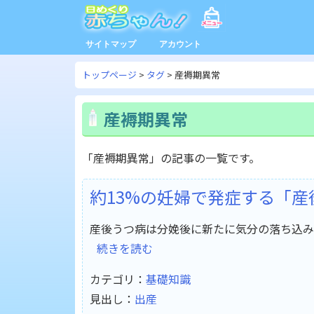
サイトマップ
アカウント
トップページ
タグ
産褥期異常
産褥期異常
「産褥期異常」の記事の一覧です。
約13%の妊婦で発症する「
産後うつ病は分娩後に新たに気分の落ち込み
続きを読む
カテゴリ：
基礎知識
見出し：
出産