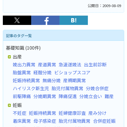
公開日：2009-08-09
記事のタグ一覧
基礎知識 (100件)
出産
娩出力異常
産道異常
急速遂娩法
出生前診断
胎盤異常
経腟分娩
ビショップスコア
妊娠持続異常
無痛分娩
産褥期異常
ハイリスク新生児
胎児付属物異常
分娩合併症
前駆陣痛
分娩期異常
陣痛促進
分娩立会い
難産
妊娠
不妊症
妊娠持続異常
妊婦健康診査
産み分け
着床異常
母子感染症
胎児付属物異常
合併症妊娠