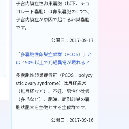
子宮内膜症性卵巣嚢胞（以下、チョ
コレート嚢胞）は卵巣嚢胞の1つで、
子宮内膜症が原因で起こる卵巣嚢胞
です。
公開日：2017-09-17
「多嚢胞性卵巣症候群（PCOS）」と
は？90%以上で月経異常が現れる？
多嚢胞性卵巣症候群（PCOS：polycy
stic ovary syndrome）は月経異常
（無月経など）、不妊、男性化徴候
（多毛など）、肥満、両側卵巣の嚢
胞状肥大を主徴とする症候群です。
公開日：2017-09-16