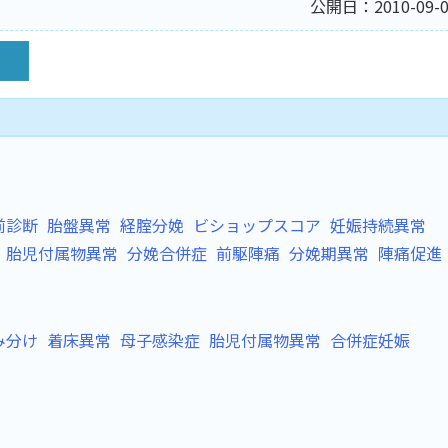
公開日：2010-09-0
前診断
胎盤異常
経腟分娩
ビショップスコア
妊娠持続異常
胎児付属物異常
分娩合併症
前駆陣痛
分娩期異常
陣痛促進
み分け
着床異常
母子感染症
胎児付属物異常
合併症妊娠