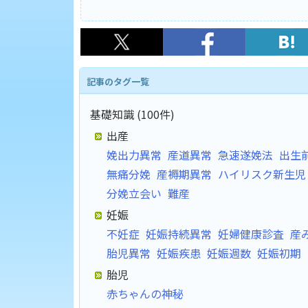
記事のタグ一覧
基礎知識 (100件)
出産
娩出力異常
産道異常
急速遂娩法
出生
無痛分娩
産褥期異常
ハイリスク新生児
分娩立会い
難産
妊娠
不妊症
妊娠持続異常
妊婦健康診査
産
胎児異常
妊娠疾患
妊娠週数
妊娠初期
胎児
赤ちゃんの神秘