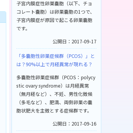
子宮内膜症性卵巣嚢胞（以下、チョ
コレート嚢胞）は卵巣嚢胞の1つで、
子宮内膜症が原因で起こる卵巣嚢胞
です。
公開日：2017-09-17
「多嚢胞性卵巣症候群（PCOS）」と
は？90%以上で月経異常が現れる？
多嚢胞性卵巣症候群（PCOS：polycy
stic ovary syndrome）は月経異常
（無月経など）、不妊、男性化徴候
（多毛など）、肥満、両側卵巣の嚢
胞状肥大を主徴とする症候群です。
公開日：2017-09-16