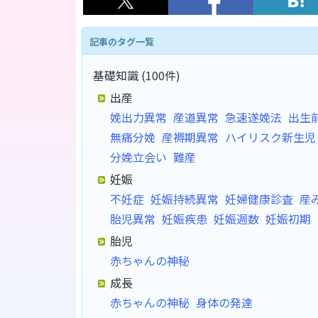
記事のタグ一覧
基礎知識 (100件)
出産
娩出力異常
産道異常
急速遂娩法
出生
無痛分娩
産褥期異常
ハイリスク新生児
分娩立会い
難産
妊娠
不妊症
妊娠持続異常
妊婦健康診査
産
胎児異常
妊娠疾患
妊娠週数
妊娠初期
胎児
赤ちゃんの神秘
成長
赤ちゃんの神秘
身体の発達