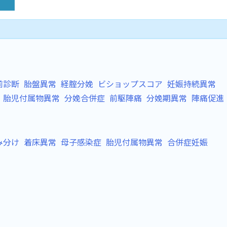
前診断
胎盤異常
経腟分娩
ビショップスコア
妊娠持続異常
胎児付属物異常
分娩合併症
前駆陣痛
分娩期異常
陣痛促進
み分け
着床異常
母子感染症
胎児付属物異常
合併症妊娠