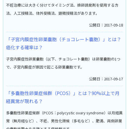
不妊治療には大きく分けてタイミング法、排卵誘発剤を使用する方
法、人工授精法、体外受精法、顕微授精法があります。
公開日：2017-09-18
「子宮内膜症性卵巣嚢胞（チョコレート嚢胞）」とは？
癌化する確率は？
子宮内膜症性卵巣嚢胞（以下、チョコレート嚢胞）は卵巣嚢胞の1つ
で、子宮内膜症が原因で起こる卵巣嚢胞です。
公開日：2017-09-17
「多嚢胞性卵巣症候群（PCOS）」とは？90%以上で月
経異常が現れる？
多嚢胞性卵巣症候群（PCOS：polycystic ovary syndrome）は月経異
常（無月経など）、不妊、男性化徴候（多毛など）、肥満、両側卵巣
の嚢胞状肥大を主徴とする症候群です。