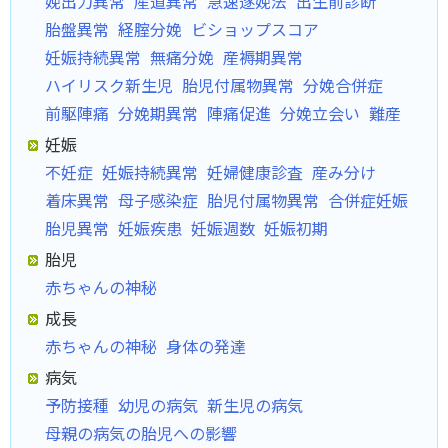
娩出力異常
産道異常
急速遂娩法
出生前診断
胎盤異常
経腟分娩
ビショップスコア
妊娠持続異常
無痛分娩
産褥期異常
ハイリスク新生児
胎児付属物異常
分娩合併症
前駆陣痛
分娩期異常
陣痛促進
分娩立会い
難産
妊娠
不妊症
妊娠持続異常
妊婦健康診査
産み分け
着床異常
母子感染症
胎児付属物異常
合併症妊娠
胎児異常
妊娠疾患
妊娠週数
妊娠初期
胎児
赤ちゃんの神秘
成長
赤ちゃんの神秘
身体の発達
病気
予防接種
幼児の病気
新生児の病気
母親の病気の胎児への影響