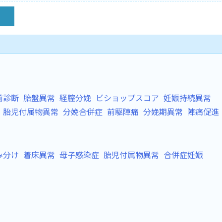
前診断
胎盤異常
経腟分娩
ビショップスコア
妊娠持続異常
胎児付属物異常
分娩合併症
前駆陣痛
分娩期異常
陣痛促進
み分け
着床異常
母子感染症
胎児付属物異常
合併症妊娠