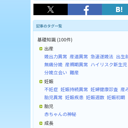
記事のタグ一覧
基礎知識 (100件)
出産
娩出力異常
産道異常
急速遂娩法
出生
無痛分娩
産褥期異常
ハイリスク新生児
分娩立会い
難産
妊娠
不妊症
妊娠持続異常
妊婦健康診査
産
胎児異常
妊娠疾患
妊娠週数
妊娠初期
胎児
赤ちゃんの神秘
成長