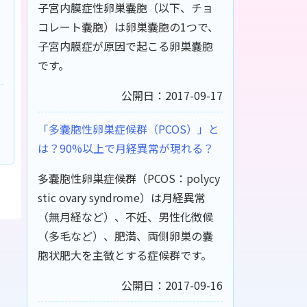
子宮内膜症性卵巣嚢胞（以下、チョ
コレート嚢胞）は卵巣嚢胞の1つで、
子宮内膜症が原因で起こる卵巣嚢胞
です。
公開日：2017-09-17
「多嚢胞性卵巣症候群（PCOS）」と
は？90%以上で月経異常が現れる？
多嚢胞性卵巣症候群（PCOS：polycy
stic ovary syndrome）は月経異常
（無月経など）、不妊、男性化徴候
（多毛など）、肥満、両側卵巣の嚢
胞状肥大を主徴とする症候群です。
公開日：2017-09-16