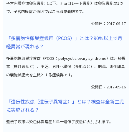
子宮内膜症性卵巣嚢胞（以下、チョコレート嚢胞）は卵巣嚢胞の1つ
で、子宮内膜症が原因で起こる卵巣嚢胞です。
公開日：2017-09-17
「多嚢胞性卵巣症候群（PCOS）」とは？90%以上で月
経異常が現れる？
多嚢胞性卵巣症候群（PCOS：polycystic ovary syndrome）は月経異
常（無月経など）、不妊、男性化徴候（多毛など）、肥満、両側卵巣
の嚢胞状肥大を主徴とする症候群です。
公開日：2017-09-16
「遺伝性疾患（遺伝子異常症）」とは？検査は全新生児
に実施される？
遺伝子疾患は染色体異常症と単一遺伝子疾患に大別されます。