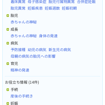
着床異常
母子感染症
胎児付属物異常
合併症妊娠
胎児異常
妊娠疾患
妊娠週数
妊娠初期
胎児
赤ちゃんの神秘
成長
赤ちゃんの神秘
身体の発達
病気
予防接種
幼児の病気
新生児の病気
母親の病気の胎児への影響
育児
精神の発達
お役立ち情報 (14件)
手続
産後の手続き
妊娠