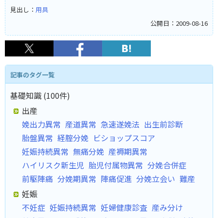
見出し：
用具
公開日：2009-08-16
記事のタグ一覧
基礎知識 (100件)
出産
娩出力異常
産道異常
急速遂娩法
出生前診断
胎盤異常
経腟分娩
ビショップスコア
妊娠持続異常
無痛分娩
産褥期異常
ハイリスク新生児
胎児付属物異常
分娩合併症
前駆陣痛
分娩期異常
陣痛促進
分娩立会い
難産
妊娠
不妊症
妊娠持続異常
妊婦健康診査
産み分け