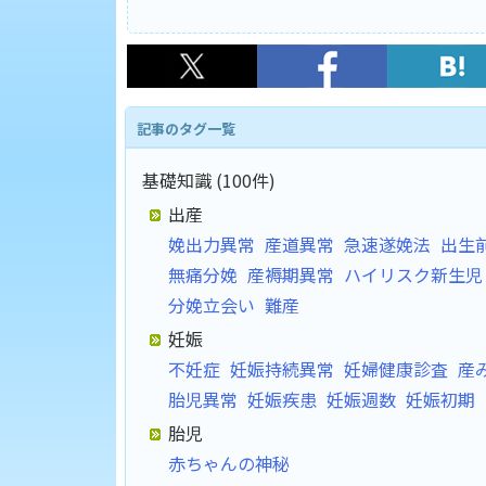
記事のタグ一覧
基礎知識 (100件)
出産
娩出力異常
産道異常
急速遂娩法
出生
無痛分娩
産褥期異常
ハイリスク新生児
分娩立会い
難産
妊娠
不妊症
妊娠持続異常
妊婦健康診査
産
胎児異常
妊娠疾患
妊娠週数
妊娠初期
胎児
赤ちゃんの神秘