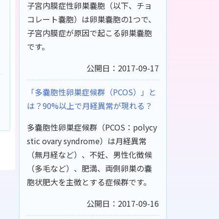
子宮内膜症性卵巣嚢胞（以下、チョ
コレート嚢胞）は卵巣嚢胞の1つで、
子宮内膜症が原因で起こる卵巣嚢胞
です。
公開日：2017-09-17
「多嚢胞性卵巣症候群（PCOS）」と
は？90%以上で月経異常が現れる？
多嚢胞性卵巣症候群（PCOS：polycy
stic ovary syndrome）は月経異常
（無月経など）、不妊、男性化徴候
（多毛など）、肥満、両側卵巣の嚢
胞状肥大を主徴とする症候群です。
公開日：2017-09-16