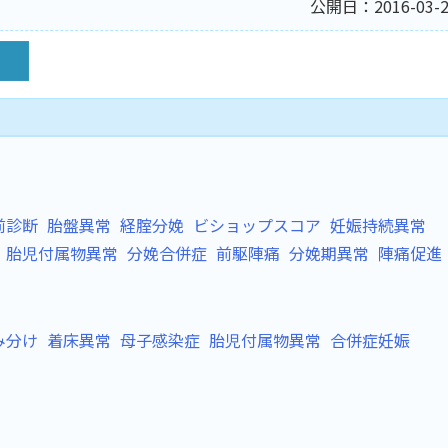
公開日：2016-03-2
前診断
胎盤異常
経腟分娩
ビショップスコア
妊娠持続異常
胎児付属物異常
分娩合併症
前駆陣痛
分娩期異常
陣痛促進
み分け
着床異常
母子感染症
胎児付属物異常
合併症妊娠