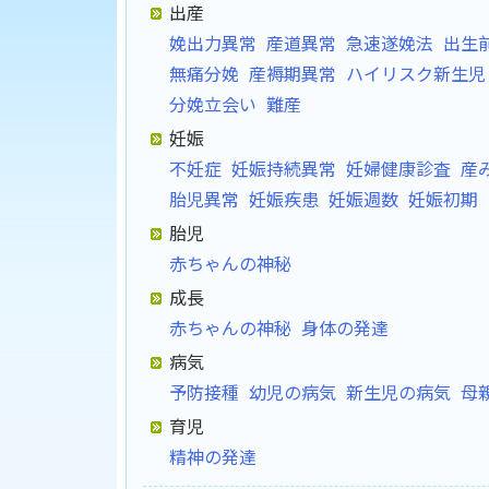
出産
娩出力異常
産道異常
急速遂娩法
出生
無痛分娩
産褥期異常
ハイリスク新生児
分娩立会い
難産
妊娠
不妊症
妊娠持続異常
妊婦健康診査
産
胎児異常
妊娠疾患
妊娠週数
妊娠初期
胎児
赤ちゃんの神秘
成長
赤ちゃんの神秘
身体の発達
病気
予防接種
幼児の病気
新生児の病気
母
育児
精神の発達