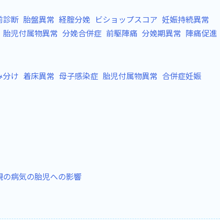
前診断
胎盤異常
経腟分娩
ビショップスコア
妊娠持続異常
胎児付属物異常
分娩合併症
前駆陣痛
分娩期異常
陣痛促進
み分け
着床異常
母子感染症
胎児付属物異常
合併症妊娠
親の病気の胎児への影響