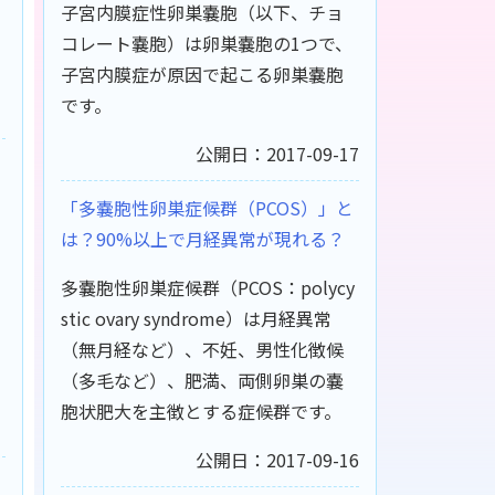
子宮内膜症性卵巣嚢胞（以下、チョ
コレート嚢胞）は卵巣嚢胞の1つで、
子宮内膜症が原因で起こる卵巣嚢胞
です。
公開日：2017-09-17
「多嚢胞性卵巣症候群（PCOS）」と
は？90%以上で月経異常が現れる？
多嚢胞性卵巣症候群（PCOS：polycy
stic ovary syndrome）は月経異常
（無月経など）、不妊、男性化徴候
（多毛など）、肥満、両側卵巣の嚢
胞状肥大を主徴とする症候群です。
公開日：2017-09-16