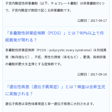
子宮内膜症性卵巣嚢胞（以下、チョコレート嚢胞）は卵巣嚢胞の1つ
で、子宮内膜症が原因で起こる卵巣嚢胞です。
公開日：2017-09-17
「多嚢胞性卵巣症候群（PCOS）」とは？90%以上で月
経異常が現れる？
多嚢胞性卵巣症候群（PCOS：polycystic ovary syndrome）は月経異
常（無月経など）、不妊、男性化徴候（多毛など）、肥満、両側卵巣
の嚢胞状肥大を主徴とする症候群です。
公開日：2017-09-16
「遺伝性疾患（遺伝子異常症）」とは？検査は全新生児
に実施される？
遺伝子疾患は染色体異常症と単一遺伝子疾患に大別されます。