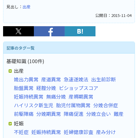
見出し：
出産
公開日：2015-11-04
記事のタグ一覧
基礎知識 (100件)
出産
娩出力異常
産道異常
急速遂娩法
出生前診断
胎盤異常
経腟分娩
ビショップスコア
妊娠持続異常
無痛分娩
産褥期異常
ハイリスク新生児
胎児付属物異常
分娩合併症
前駆陣痛
分娩期異常
陣痛促進
分娩立会い
難産
妊娠
不妊症
妊娠持続異常
妊婦健康診査
産み分け