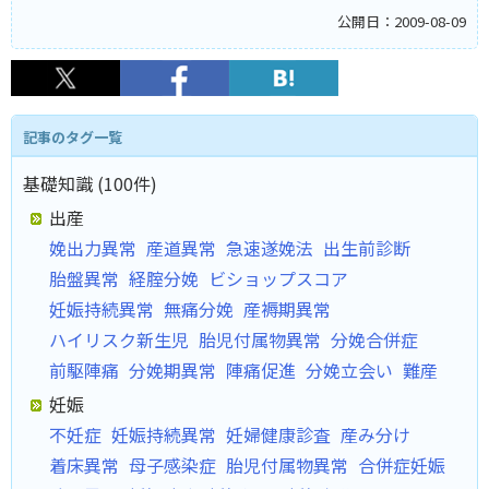
公開日：2009-08-09
記事のタグ一覧
基礎知識 (100件)
出産
娩出力異常
産道異常
急速遂娩法
出生前診断
胎盤異常
経腟分娩
ビショップスコア
妊娠持続異常
無痛分娩
産褥期異常
ハイリスク新生児
胎児付属物異常
分娩合併症
前駆陣痛
分娩期異常
陣痛促進
分娩立会い
難産
妊娠
不妊症
妊娠持続異常
妊婦健康診査
産み分け
着床異常
母子感染症
胎児付属物異常
合併症妊娠