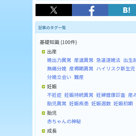
記事のタグ一覧
基礎知識 (100件)
出産
娩出力異常
産道異常
急速遂娩法
出生
無痛分娩
産褥期異常
ハイリスク新生児
分娩立会い
難産
妊娠
不妊症
妊娠持続異常
妊婦健康診査
産
胎児異常
妊娠疾患
妊娠週数
妊娠初期
胎児
赤ちゃんの神秘
成長