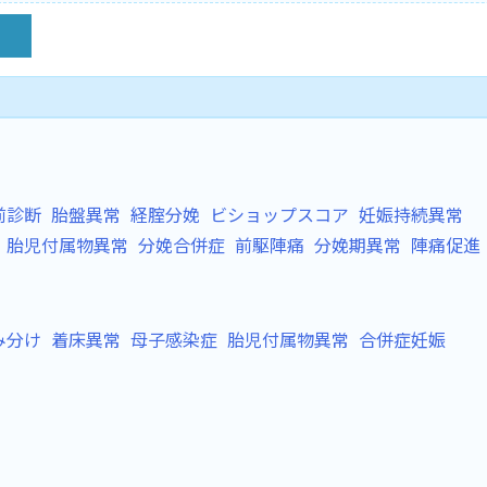
前診断
胎盤異常
経腟分娩
ビショップスコア
妊娠持続異常
胎児付属物異常
分娩合併症
前駆陣痛
分娩期異常
陣痛促進
み分け
着床異常
母子感染症
胎児付属物異常
合併症妊娠