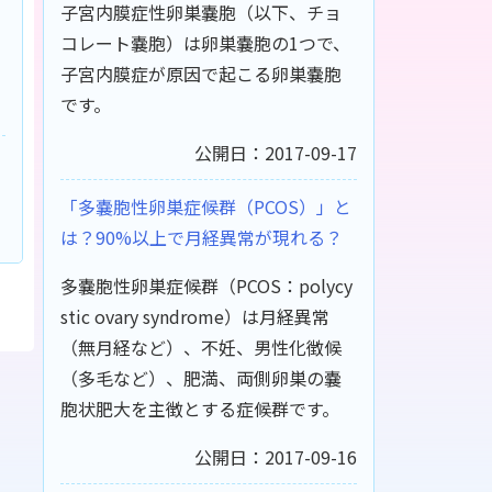
子宮内膜症性卵巣嚢胞（以下、チョ
コレート嚢胞）は卵巣嚢胞の1つで、
子宮内膜症が原因で起こる卵巣嚢胞
です。
公開日：2017-09-17
「多嚢胞性卵巣症候群（PCOS）」と
は？90%以上で月経異常が現れる？
多嚢胞性卵巣症候群（PCOS：polycy
stic ovary syndrome）は月経異常
（無月経など）、不妊、男性化徴候
（多毛など）、肥満、両側卵巣の嚢
胞状肥大を主徴とする症候群です。
公開日：2017-09-16