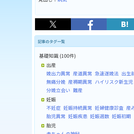
記事のタグ一覧
基礎知識 (100件)
出産
娩出力異常
産道異常
急速遂娩法
出生
無痛分娩
産褥期異常
ハイリスク新生児
分娩立会い
難産
妊娠
不妊症
妊娠持続異常
妊婦健康診査
産
胎児異常
妊娠疾患
妊娠週数
妊娠初期
胎児
赤ちゃんの神秘