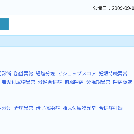
公開日：2009-09-0
前診断
胎盤異常
経腟分娩
ビショップスコア
妊娠持続異常
胎児付属物異常
分娩合併症
前駆陣痛
分娩期異常
陣痛促進
み分け
着床異常
母子感染症
胎児付属物異常
合併症妊娠