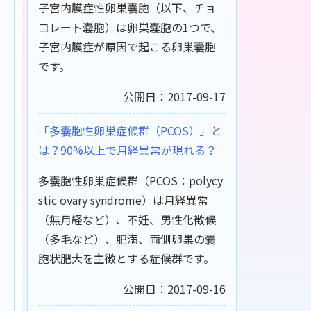
子宮内膜症性卵巣嚢胞（以下、チョ
コレート嚢胞）は卵巣嚢胞の1つで、
子宮内膜症が原因で起こる卵巣嚢胞
です。
公開日：2017-09-17
「多嚢胞性卵巣症候群（PCOS）」と
は？90%以上で月経異常が現れる？
多嚢胞性卵巣症候群（PCOS：polycy
stic ovary syndrome）は月経異常
（無月経など）、不妊、男性化徴候
（多毛など）、肥満、両側卵巣の嚢
胞状肥大を主徴とする症候群です。
公開日：2017-09-16