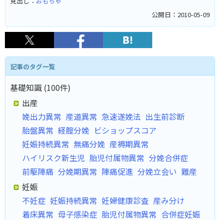
見出し：
おもちゃ
公開日：2010-05-09
記事のタグ一覧
基礎知識 (100件)
出産
娩出力異常
産道異常
急速遂娩法
出生前診断
胎盤異常
経腟分娩
ビショップスコア
妊娠持続異常
無痛分娩
産褥期異常
ハイリスク新生児
胎児付属物異常
分娩合併症
前駆陣痛
分娩期異常
陣痛促進
分娩立会い
難産
妊娠
不妊症
妊娠持続異常
妊婦健康診査
産み分け
着床異常
母子感染症
胎児付属物異常
合併症妊娠