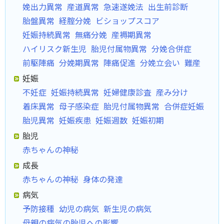
娩出力異常
産道異常
急速遂娩法
出生前診断
胎盤異常
経腟分娩
ビショップスコア
妊娠持続異常
無痛分娩
産褥期異常
ハイリスク新生児
胎児付属物異常
分娩合併症
前駆陣痛
分娩期異常
陣痛促進
分娩立会い
難産
妊娠
不妊症
妊娠持続異常
妊婦健康診査
産み分け
着床異常
母子感染症
胎児付属物異常
合併症妊娠
胎児異常
妊娠疾患
妊娠週数
妊娠初期
胎児
赤ちゃんの神秘
成長
赤ちゃんの神秘
身体の発達
病気
予防接種
幼児の病気
新生児の病気
母親の病気の胎児への影響