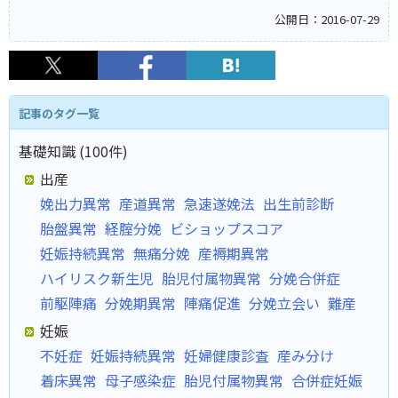
公開日：2016-07-29
記事のタグ一覧
基礎知識 (100件)
出産
娩出力異常
産道異常
急速遂娩法
出生前診断
胎盤異常
経腟分娩
ビショップスコア
妊娠持続異常
無痛分娩
産褥期異常
ハイリスク新生児
胎児付属物異常
分娩合併症
前駆陣痛
分娩期異常
陣痛促進
分娩立会い
難産
妊娠
不妊症
妊娠持続異常
妊婦健康診査
産み分け
着床異常
母子感染症
胎児付属物異常
合併症妊娠