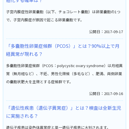
癌化する確率は？
子宮内膜症性卵巣嚢胞（以下、チョコレート嚢胞）は卵巣嚢胞の1つ
で、子宮内膜症が原因で起こる卵巣嚢胞です。
公開日：2017-09-17
「多嚢胞性卵巣症候群（PCOS）」とは？90%以上で月
経異常が現れる？
多嚢胞性卵巣症候群（PCOS：polycystic ovary syndrome）は月経異
常（無月経など）、不妊、男性化徴候（多毛など）、肥満、両側卵巣
の嚢胞状肥大を主徴とする症候群です。
公開日：2017-09-16
「遺伝性疾患（遺伝子異常症）」とは？検査は全新生児
に実施される？
遺伝子疾患は染色体異常症と単一遺伝子疾患に大別されます。