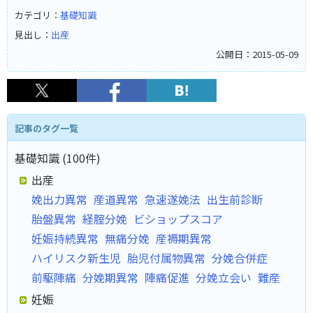
カテゴリ：
基礎知識
見出し：
出産
公開日：2015-05-09
記事のタグ一覧
基礎知識 (100件)
出産
娩出力異常
産道異常
急速遂娩法
出生前診断
胎盤異常
経腟分娩
ビショップスコア
妊娠持続異常
無痛分娩
産褥期異常
ハイリスク新生児
胎児付属物異常
分娩合併症
前駆陣痛
分娩期異常
陣痛促進
分娩立会い
難産
妊娠