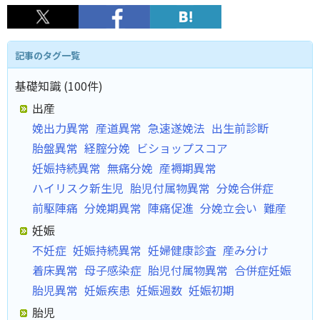
記事のタグ一覧
基礎知識 (100件)
出産
娩出力異常
産道異常
急速遂娩法
出生前診断
胎盤異常
経腟分娩
ビショップスコア
妊娠持続異常
無痛分娩
産褥期異常
ハイリスク新生児
胎児付属物異常
分娩合併症
前駆陣痛
分娩期異常
陣痛促進
分娩立会い
難産
妊娠
不妊症
妊娠持続異常
妊婦健康診査
産み分け
着床異常
母子感染症
胎児付属物異常
合併症妊娠
胎児異常
妊娠疾患
妊娠週数
妊娠初期
胎児