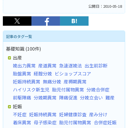
公開日：2010-05-18
記事のタグ一覧
基礎知識 (100件)
出産
娩出力異常
産道異常
急速遂娩法
出生前診断
胎盤異常
経腟分娩
ビショップスコア
妊娠持続異常
無痛分娩
産褥期異常
ハイリスク新生児
胎児付属物異常
分娩合併症
前駆陣痛
分娩期異常
陣痛促進
分娩立会い
難産
妊娠
不妊症
妊娠持続異常
妊婦健康診査
産み分け
着床異常
母子感染症
胎児付属物異常
合併症妊娠